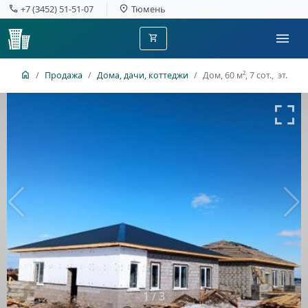
+7 (3452) 51-51-07
Тюмень
Продажа
Дома, дачи, коттеджи
Дом, 60 м², 7 сот., эт.
1
/
3